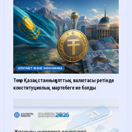
ӘЛЕУМЕТ ЖӘНЕ ЭКОНОМИКА
Теңге Қазақстанның ұлттық валютасы ретінде
конституциялық мәртебеге ие болды