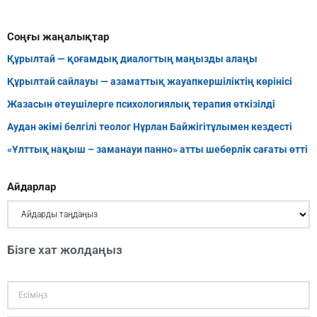
Соңғы жаңалықтар
Құрылтай — қоғамдық диалогтың маңызды алаңы
Құрылтай сайлауы — азаматтық жауапкершіліктің көрінісі
Жазасын өтеушілерге психологиялық терапия өткізілді
Аудан әкімі белгілі теолог Нұрлан Байжігітұлымен кездесті
«Ұлттық нақыш – заманауи панно» атты шеберлік сағаты өтті
Айдарлар
Бізге хат жолдаңыз