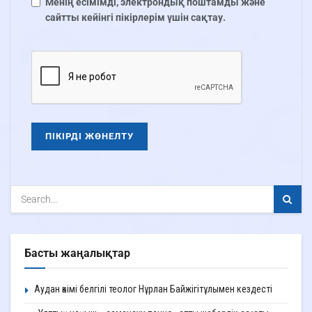
Менің есімімді, электрондық поштамды және
сайтты кейінгі пікірлерім үшін сақтау.
Басты жаңалықтар
Аудан әкімі белгілі теолог Нұрлан Байжігітұлымен кездесті