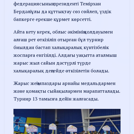
федерациясының президенті Темірхан
Бердәліұлы да құттықтау сөз сөйлеп, үздік
бапкерге ерекше құрмет көрсетті.
Айта кету керек, облыс әкімінің қолдауымен
алғаш рет өткізіліп отырған бұл турнир
биылдан бастап халықаралық күнтізбелік
жоспарға енгізілді. Алдағы уақытта аталмыш
жарыс жыл сайын дәстүрлі түрде
халықаралық деңгейде өткізілетін болады.
Жарыс жеңімпаздары арнайы медальдармен
және қомақты сыйақылармен марапатталады.
Турнир 13 тамызға дейін жалғасады.