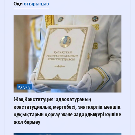
Оқи
отырыңыз
ҚҰҚЫҚ
Жаңа Конституция: адвокатураның
конституциялық мәртебесі, зияткерлік меншік
құқықтарын қорғау және заңдардың кері күшіне
жол бермеу