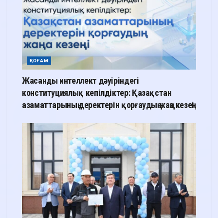
ҚОҒАМ
Жасанды интеллект дәуіріндегі
конституциялық кепілдіктер: Қазақстан
азаматтарының деректерін қорғаудың жаңа кезеңі