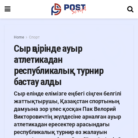
Home
Спорт
Сыр өңірінде ауыр
атлетикадан
республикалық турнир
бастау алды
Сыр елінде елімізге еңбегі сіңген белгілі
жаттықтырушы, Қазақстан спортының
дамуына зор үлес қосқан Пак Велорий
Викторовичтің жүлдесіне арналған ауыр
атлетикадан ересектер арасындағы
республикалық турнир өз жалауын