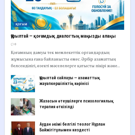
ҚОҒАМ
Құрылтай — қоғамдық диалогтың маңызды алаңы
0
Қоғамның дамуы тек мемлекеттік органдардың
жұмысына ғана байланысты емес. Әрбір азаматтың
белсенділігі, өзекті мәселелерге қатысты пікірі және...
Құрылтай сайлауы — азаматтық
жауапкершіліктің көрінісі
Жазасын өтеушілерге психологиялық
терапия өткізілді
Аудан әкімі белгілі теолог Нұрлан
Байжігітұлымен кездесті