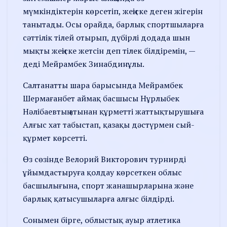
мүмкіндіктерін көрсетіп, жеңіске деген жігерін
танытады. Осы орайда, барлық спортшыларға
сәттілік тілей отырып, дүбірлі додада шын
мықты жеңіске жетсін деп тілек білдіремін, —
деді Мейрамбек Зинабдинұлы.
Салтанатты шара барысында Мейрамбек
Шермағанбет аймақ басшысы Нұрлыбек
Нәлібаевтың атынан құрметті жаттықтырушыға
Алғыс хат табыстап, қазақы дәстүрмен сый-
құрмет көрсетті.
Өз сөзінде Велорий Викторович турнирді
ұйымдастыруға қолдау көрсеткен облыс
басшылығына, спорт жанашырларына және
барлық қатысушыларға алғыс білдірді.
Сонымен бірге, облыстық ауыр атлетика