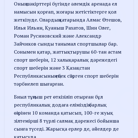
Оның шәкірттері бүгінде әлемдік аренада ел
намысын қорғап, жоғары жетістіктерге қол
жеткізуде. Олардың қатарында Алмас Өтешов,
Илья Ильин, Қуаныш Рахатов, Шин Олег,
Роман Русиновский және Александр
Зайчиков сынды танымал спортшылар бар.
Сонымен қатар, жаттықтырушы 60-тан астам
спорт шеберін, 12 халықаралық дәрежедегі
спорт шеберін және 3 Қазақстан
Республикасының еңбек сіңірген спорт шеберін
тәрбиелеп шығарған.
Биыл тұңғыш рет өткізіліп отырған бұл
республикалық додаға еліміздің барлық
өңірінен 10 команда қатысып, 100-ге жуық
зілтемірші 8 түрлі салмақ дәрежесі бойынша
сынға түседі. Жарысқа ерлер де, әйелдер де
қатысуда.