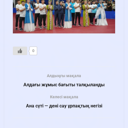
0
Алдыңғы мақала
Алдағы жұмыс бағыты талқыланды
Келесі мақала
Ана сүті — дені сау ұрпақтың негізі