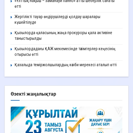
«Ұлттық нақыш – заманауи панно» атты шеберлік сағаты
өтті
Жергілікті тауар өндірушілерді қолдау шаралары
күшейтілуде
Қызылорда қаласының жаңа прокуроры қала активіне
таныстырылды
Қызылордадағы ҚАЖ мекемесінде тәлімгерлер кеңесінің
отырысы өтті
Қазалыда теміржолшылардың кәсіби мерекесі аталып өтті
Өзекті жаңалықтар