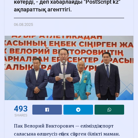
көтерді, - деп хабарлайды "PostScript kz"
ақпараттық агенттігі.
06.08.2025
493
SHARES
Пак Велорий Викторович — еліміздің спорт
саласына өлшеусіз еңбек сіңірген білікті маман.