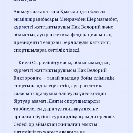
Ашылу салтанатына Қызылорда облысы
әкімінің орынбасары Мейрамбек Шермағанбет,
құрметті жаттықтырушы Пак Велорий және
облыстық ауыр атлетика федерациясының
президенті Темірхан Бердәліұлы қатысып,
спортшыларға сәттілік тіледі.
— Киелі Сыр елінің тумасы, облысымыздың
құрметті жаттықтырушысы Пак Велорий
Викторович — талай жылдар бойы еліміздің
спортына адал еңбек етіп, ауыр атлетика
саласының дамуына өлшеусіз үлес қосқан
біртуар азамат. Даңқты спортшыларды
тәрбиелеген дара тұлғаның жүлдесіне
арналған бүгінгі турнирдің маңызы да ерекше.
Себебі әр аймақтан жиналған мықты
зілтемішілер жарыс алаңында өз