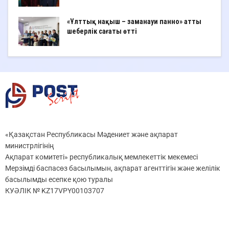
«Ұлттық нақыш – заманауи панно» атты
шеберлік сағаты өтті
«Қазақстан Республикасы Мәдениет және ақпарат
министрлігінің
Ақпарат комитеті» республикалық мемлекеттік мекемесі
Мерзімді баспасөз басылымын, ақпарат агенттігін және желілік
басылымды есепке қою туралы
КУӘЛІК № KZ17VPY00103707