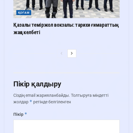
ҚОҒАМ
Қазалы теміржол вокзалы: тарихи ғимараттың
жаңа келбеті
Пікір қалдыру
Сіздің email жарияланбайды.
Толтыруға міндетті
*
жолдар
ретінде белгіленген
*
Пікір