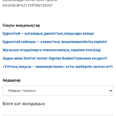
КУӘЛІК № KZ17VPY00103707
Соңғы жаңалықтар
Құрылтай — қоғамдық диалогтың маңызды алаңы
Құрылтай сайлауы — азаматтық жауапкершіліктің көрінісі
Жазасын өтеушілерге психологиялық терапия өткізілді
Аудан әкімі белгілі теолог Нұрлан Байжігітұлымен кездесті
«Ұлттық нақыш – заманауи панно» атты шеберлік сағаты өтті
Айдарлар
Бізге хат жолдаңыз