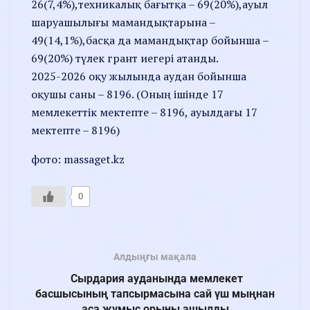
26(7,4%),техникалық бағытқа – 69(20%),ауыл
шаруашылығы мамандықтарына –
49(14,1%),басқа да мамандықтар бойынша –
69(20%) түлек грант иегері атанды.
2025-2026 оқу жылында аудан бойынша
оқушы саны – 8196. (Оның ішінде 17
мемлекеттік мектепте – 8196, ауылдағы 17
мектепте – 8196)
фото: massaget.kz
0
Алдыңғы мақала
Сырдария ауданында мемлекет
басшысының тапсырмасына сай үш мыңнан
аса жұмыс орыны ашылды