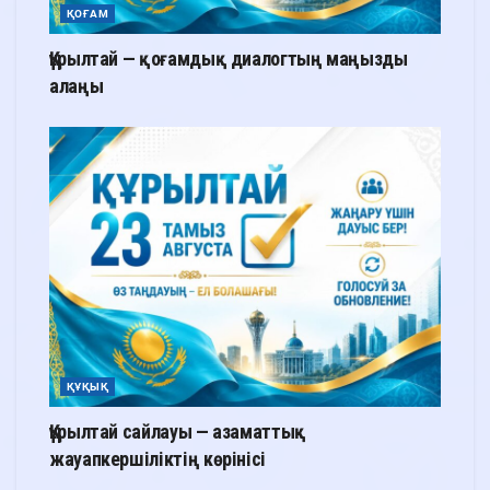
ҚОҒАМ
Құрылтай — қоғамдық диалогтың маңызды
алаңы
ҚҰҚЫҚ
Құрылтай сайлауы — азаматтық
жауапкершіліктің көрінісі