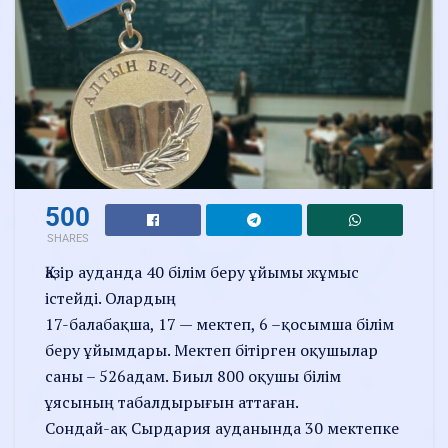
500
SHARES
Қазір ауданда 40 білім беру ұйымы жұмыс
істейді. Олардың
17-балабақша, 17 — мектеп, 6 –қосымша білім
беру ұйымдары. Мектеп бітірген оқушылар
саны – 526адам. Биыл 800 оқушы білім
ұясының табалдырығын аттаған.
Сондай-ақ Сырдария ауданында 30 мектепке