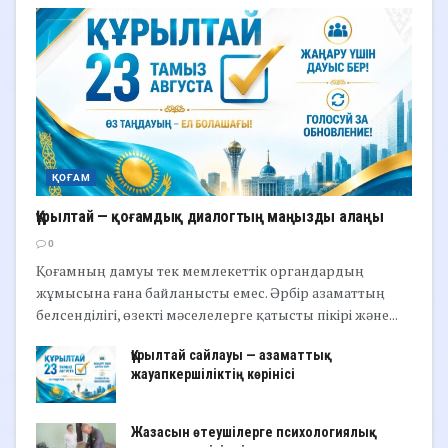
ҚОҒАМ
Құрылтай — қоғамдық диалогтың маңызды алаңы
0
Қоғамның дамуы тек мемлекеттік органдардың
жұмысына ғана байланысты емес. Әрбір азаматтың
белсенділігі, өзекті мәселелерге қатысты пікірі және...
Құрылтай сайлауы — азаматтық
жауапкершіліктің көрінісі
Жазасын өтеушілерге психологиялық