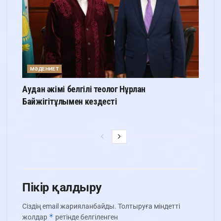
МӘДЕНИЕТ
Аудан әкімі белгілі теолог Нұрлан
Байжігітұлымен кездесті
Пікір қалдыру
Сіздің email жарияланбайды.
Толтыруға міндетті
*
жолдар
ретінде белгіленген