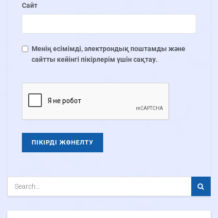
Сайт
Менің есімімді, электрондық поштамды және
сайтты кейінгі пікірлерім үшін сақтау.