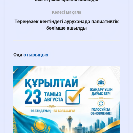
Келесі мақала
Тереңөзек кентіндегі ауруханада палиативтік
бөлімше ашылды
Оқи
отырыңыз