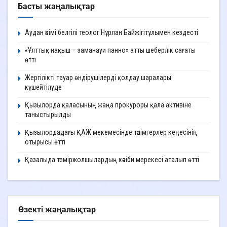
Басты жаңалықтар
Аудан әкімі белгілі теолог Нұрлан Байжігітұлымен кездесті
«Ұлттық нақыш – заманауи панно» атты шеберлік сағаты
өтті
Жергілікті тауар өндірушілерді қолдау шаралары
күшейтілуде
Қызылорда қаласының жаңа прокуроры қала активіне
таныстырылды
Қызылордадағы ҚАЖ мекемесінде тәлімгерлер кеңесінің
отырысы өтті
Қазалыда теміржолшылардың кәсіби мерекесі аталып өтті
Өзекті жаңалықтар