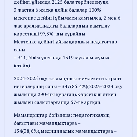
дейінгі ұйымда 2125 бала тәрбиеленуде.
3 жастан 6 жасқа дейін балалар 100%
мектепке дейінгі ұйыммен қамтылса, 2 мен 6
жас аралығындағы балалардың қамтылу
көрсеткіші 97,3% -ды құрайды.
Мектепке дейінгі ұйымдардағы педагогтар
саны
– 311, білім ұясында 1319 мұғалім жұмыс
істейді.
2024-2025 оқу жылындағы мемлекеттік грант
иегерлерінің саны – 347(85,4%)(2023-2024 оқу
жылында 290-ны құраған).Көрсеткіш өткен
жылмен салыстарғанда 57-ге артқан.
Мамандықтар бойынша: педагогикалық
бағыттағы мамандықтарға –
134(38,6%),медициналық мамандықтарға –