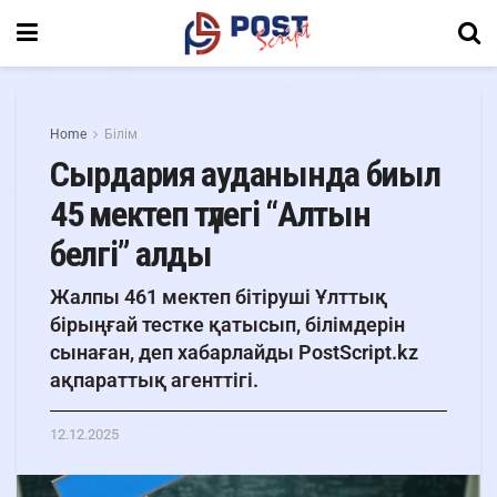
Home
Білім
Сырдария ауданында биыл
45 мектеп түлегі “Алтын
белгі” алды
Жалпы 461 мектеп бітіруші Ұлттық
бірыңғай тестке қатысып, білімдерін
сынаған, деп хабарлайды PostScript.kz
ақпараттық агенттігі.
12.12.2025