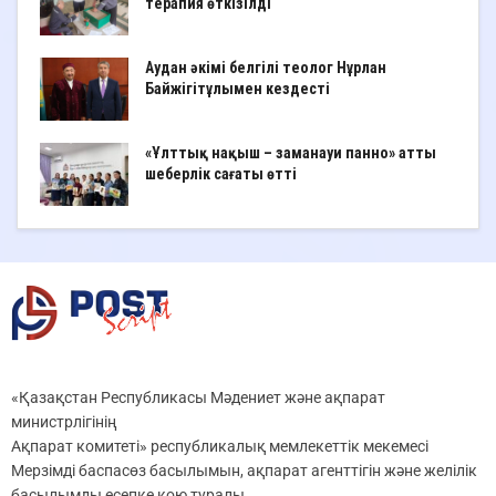
терапия өткізілді
Аудан әкімі белгілі теолог Нұрлан
Байжігітұлымен кездесті
«Ұлттық нақыш – заманауи панно» атты
шеберлік сағаты өтті
«Қазақстан Республикасы Мәдениет және ақпарат
министрлігінің
Ақпарат комитеті» республикалық мемлекеттік мекемесі
Мерзімді баспасөз басылымын, ақпарат агенттігін және желілік
басылымды есепке қою туралы