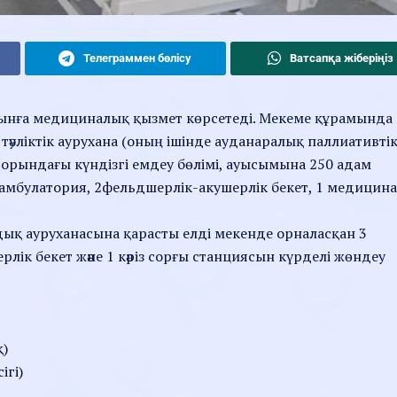
Телеграммен бөлісу
Ватсапқа жіберіңіз
рғынға медициналық қызмет көрсетеді. Мекеме құрамында
тәуліктік аурухана (оның ішінде ауданаралық паллиативті
 орындағы күндізгі емдеу бөлімі, ауысымына 250 адам
камбулатория, 2фельдшерлік-акушерлік бекет, 1 медицин
қ ауруханасына қарасты елді мекенде орналасқан 3
рлік бекет және 1 кәріз сорғы станциясын күрделі жөндеу
қ)
ігі)