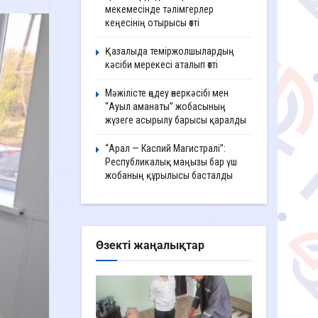
мекемесінде тәлімгерлер
кеңесінің отырысы өтті
Қазалыда теміржолшылардың
кәсіби мерекесі аталып өтті
Мәжілісте өңдеу өнеркәсібі мен
“Ауыл аманаты” жобасының
жүзеге асырылу барысы қаралды
“Арал — Каспий Магистралі”:
Республикалық маңызы бар үш
жобаның құрылысы басталды
Өзекті жаңалықтар