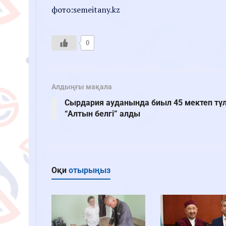
фото:semeitany.kz
0
Алдыңғы мақала
Сырдария ауданында биыл 45 мектеп түл
“Алтын белгі” алды
Оқи
отырыңыз