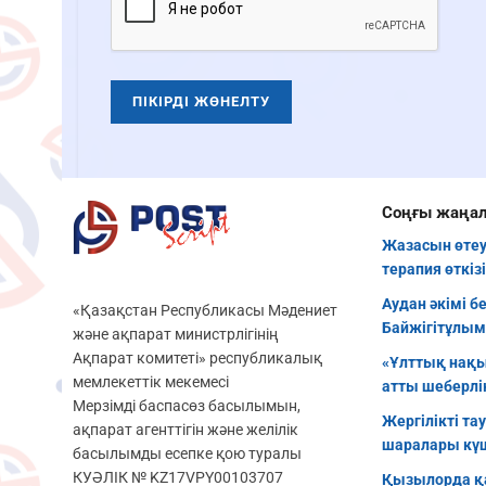
Соңғы жаңа
Жазасын өтеу
терапия өткіз
Аудан әкімі б
«Қазақстан Республикасы Мәдениет
Байжігітұлым
және ақпарат министрлігінің
Ақпарат комитеті» республикалық
«Ұлттық нақы
мемлекеттік мекемесі
атты шеберлік
Мерзімді баспасөз басылымын,
Жергілікті та
ақпарат агенттігін және желілік
шаралары кү
басылымды есепке қою туралы
КУӘЛІК № KZ17VPY00103707
Қызылорда қ