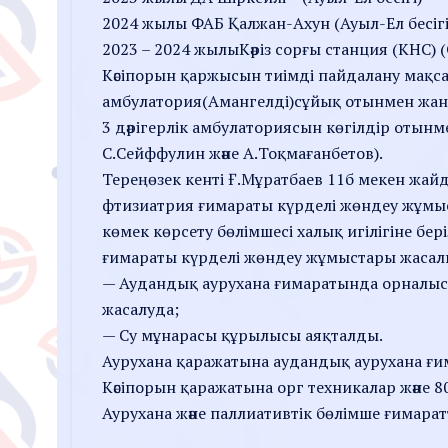
2024 жылы ФАБ Қалжан-Ахун (Ауыл-Ел бесігі
2023 – 2024 жылыКәріз сорғы станция (КНС) 
Кәсіпорын қаржысын тиімді пайдалану мақса
амбулатория(Амангелді)сұйық отынмен жан
3 дәрігерлік амбулаториясын көгілдір оты
С.Сейффулин және А.Тоқмағанбетов).
Тереңөзек кенті Ғ.Мұратбаев 11б мекен жай
фтизиатрия ғимараты күрделі жөндеу жұмыс
көмек көрсету бөлімшесі халық игілігіне бер
ғимараты күрделі жөндеу жұмыстары жасалы
— Аудандық аурухана ғимаратында орналыс
жасалуда;
— Су мұнарасы құрылысы аяқталды.
Аурухана қаражатына аудандық аурухана ғи
Кәсіпорын қаражатына орг техникалар және
Аурухана және паллиативтік бөлімше ғимара