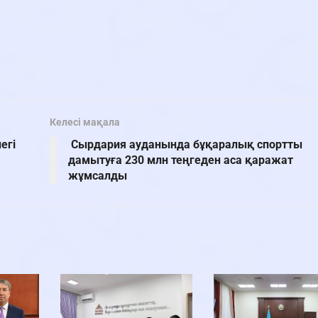
Келесі мақала
егі
Сырдария ауданында бұқаралық спортты
дамытуға 230 млн теңгеден аса қаражат
жұмсалды