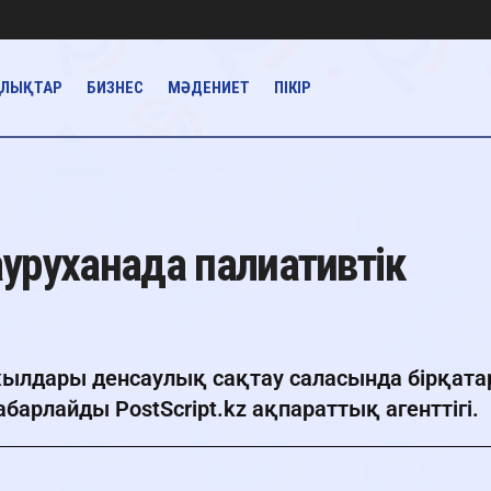
АЛЫҚТАР
БИЗНЕС
МӘДЕНИЕТ
ПІКІР
 ауруханада палиативтік
ылдары денсаулық сақтау саласында бірқата
арлайды PostScript.kz ақпараттық агенттігі.