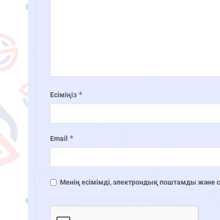
*
Есіміңіз
*
Email
Менің есімімді, электрондық поштамды және сай