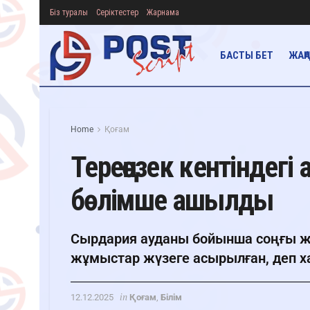
Біз туралы
Серіктестер
Жарнама
БАСТЫ БЕТ
ЖАҢ
Home
Қоғам
Тереңөзек кентіндегі
бөлімше ашылды
Сырдария ауданы бойынша соңғы ж
жұмыстар жүзеге асырылған, деп хаб
in
12.12.2025
Қоғам
,
Білім