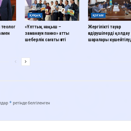
ҚҰҚЫҚ
ҚОҒАМ
і теолог
«Ұлттық нақыш –
Жергілікті тауар
лымен
заманауи панно» атты
өндірушілерді қолдау
шеберлік сағаты өтті
шаралары күшейтілу
*
олдар
ретінде белгіленген