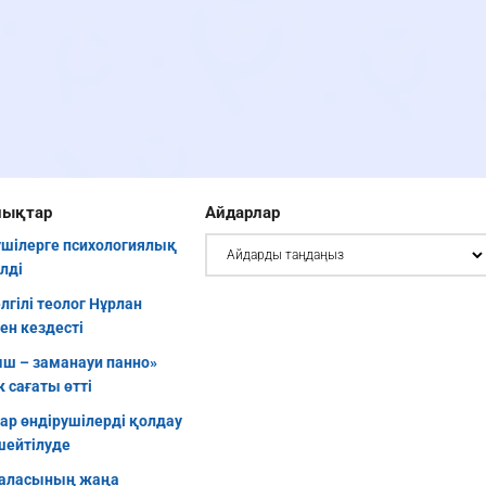
лықтар
Айдарлар
шілерге психологиялық
ілді
елгілі теолог Нұрлан
ен кездесті
ш – заманауи панно»
 сағаты өтті
уар өндірушілерді қолдау
шейтілуде
аласының жаңа