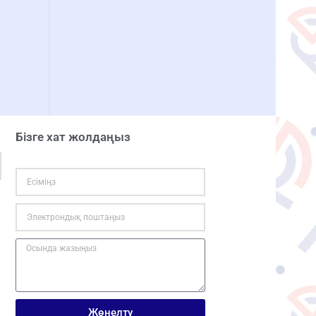
Бізге хат жолдаңыз
Жөнелту