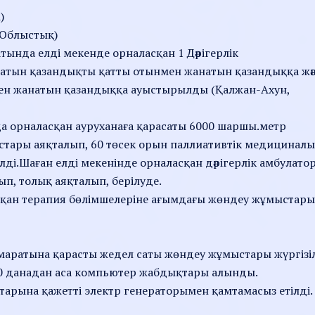
)
(Облыстық)
тында елді мекенде орналасқан 1 Дәрігерлік
атын қазандықты қатты отынмен жанатын қазандыққа жә
нмен жанатын қазандыққа ауыстырылды (Қалжан-Ахун,
да орналасқан ауруханаға қарасаты 6000 шаршы.метр
тары аяқталып, 60 төсек орын паллиативтік медицинал
ілді.Шаған елді мекенінде орналасқан дәрігерлік амбулато
п, толық аяқталып, берілуде.
қан терапия бөлімшелеріне ағымдағы жөндеу жұмыстары
маратына қарасты жедел саты жөндеу жұмыстары жүргізі
 80 данадан аса компьютер жабдықтары алынды.
ттарына қажетті электр генераторымен қамтамасыз етілді.