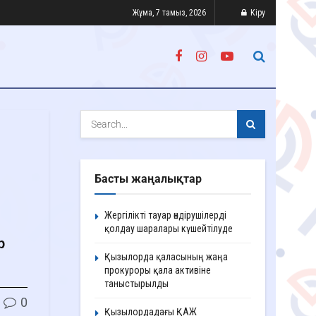
Жұма, 7 тамыз, 2026
Кіру
Басты жаңалықтар
Жергілікті тауар өндірушілерді
қолдау шаралары күшейтілуде
р
Қызылорда қаласының жаңа
прокуроры қала активіне
таныстырылды
0
Қызылордадағы ҚАЖ