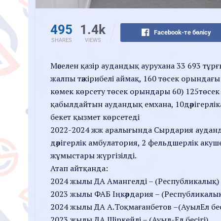
495
1.4k
Facebook-те бөлісу
SHARES
VIEWS
Мәселен қазір аудандық аурухана 33 693 тұ
жалпы тәжірибелі аймақ, 160 төсек орындағы 
көмек көрсету төсек орындары 60) 125төсек
қабылдайтын аудандық емхана, 10дәрігерлі
бекет қызмет көрсетеді
2022-2024 жж аралығында Сырдария ауданды
дәрігерлік амбулатория, 2 фельдшерлік акуше
жұмыстары жүргізілді.
Атап айтқанда:
2024 жылы ДА Амангелді – (Республикалық)
2023 жылы ФАБ Іңкәрдария – (Республикалы
2024 жылы ДА А.Тоқмағанбетов –(АуылЕл бес
2023 жылы ДА Шіркейлі – (Ауыл-Ел бесігі)