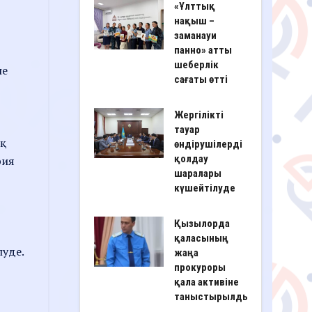
«Ұлттық
нақыш –
заманауи
панно» атты
шеберлік
не
сағаты өтті
Жергілікті
тауар
ық
өндірушілерді
қолдау
рия
шаралары
күшейтілуде
Қызылорда
қаласының
луде.
жаңа
прокуроры
қала активіне
таныстырылды