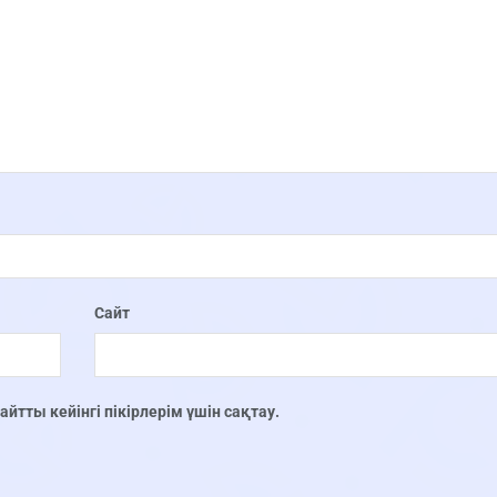
Сайт
тты кейінгі пікірлерім үшін сақтау.