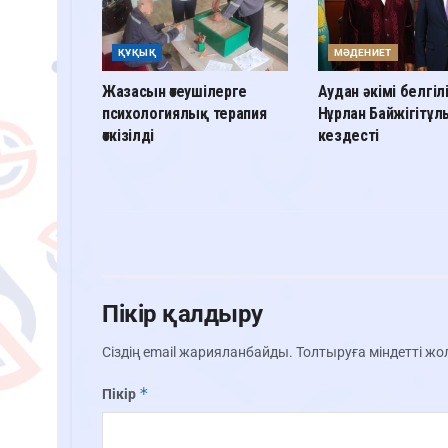
ҚҰҚЫҚ
МӘДЕНИЕТ
Жазасын өтеушілерге
Аудан әкімі белгіл
психологиялық терапия
Нұрлан Байжігітұ
өткізілді
кездесті
Пікір қалдыру
Сіздің email жарияланбайды.
Толтыруға міндетті ж
*
Пікір