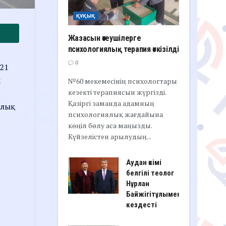
ҚҰҚЫҚ
Жазасын өтеушілерге
психологиялық терапия өткізілді
0
 21
к
№60 мекемесінің психологтары
кезекті терапиясын жүргізді.
Қазіргі заманда адамның
алық
психологиялық жағдайына
көңіл бөлу аса маңызды.
Күйзелістен арылудың...
Аудан әкімі
белгілі теолог
Нұрлан
Байжігітұлымен
кездесті