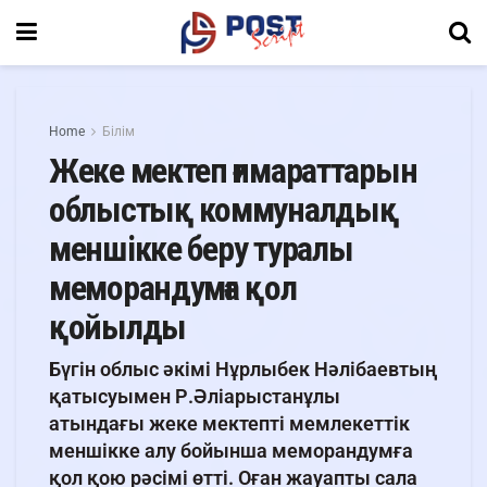
Home
Білім
Жеке мектеп ғимараттарын
облыстық коммуналдық
меншікке беру туралы
меморандумға қол
қойылды
Бүгін облыс әкімі Нұрлыбек Нәлібаевтың
қатысуымен Р.Әліарыстанұлы
атындағы жеке мектепті мемлекеттік
меншікке алу бойынша меморандумға
қол қою рәсімі өтті. Оған жауапты сала