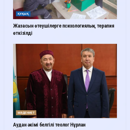
ҚҰҚЫҚ
Жазасын өтеушілерге психологиялық терапия
өткізілді
МӘДЕНИЕТ
Аудан әкімі белгілі теолог Нұрлан