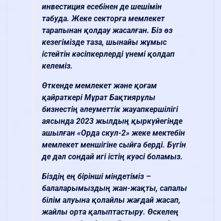
инвестиция есебінен де шешімін
табуда. Жеке секторға мемлекет
тарапынан қолдау жасалған. Біз өз
кезегімізде таза, шынайы жұмыс
істейтін кәсіпкерлерді үнемі қолдап
келеміз.
Өткенде мемлекет және қоғам
қайраткері Мұрат Бақтиярұлы
бизнестің әлеуметтік жауапкершілігі
аясында 2023 жылдың қыркүйегінде
ашылған «Oрда скул-2» жеке мектебін
мемлекет меншігіне сыйға берді. Бүгін
де дәл сондай игі істің куәсі боламыз.
Біздің ең бірінші міндетіміз –
балаларымыздың жан-жақты, сапалы
білім алуына қолайлы жағдай жасап,
жайлы орта қалыптастыру. Өскелең