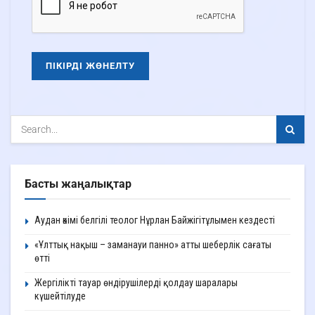
Басты жаңалықтар
Аудан әкімі белгілі теолог Нұрлан Байжігітұлымен кездесті
«Ұлттық нақыш – заманауи панно» атты шеберлік сағаты
өтті
Жергілікті тауар өндірушілерді қолдау шаралары
күшейтілуде