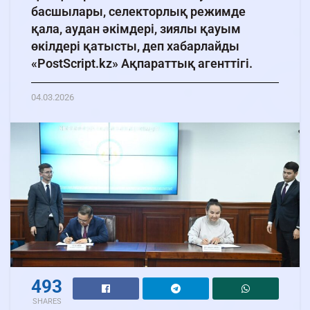
басшылары, селекторлық режимде
қала, аудан әкімдері, зиялы қауым
өкілдері қатысты, деп хабарлайды
«PostScript.kz» Ақпараттық агенттігі.
04.03.2026
493
SHARES