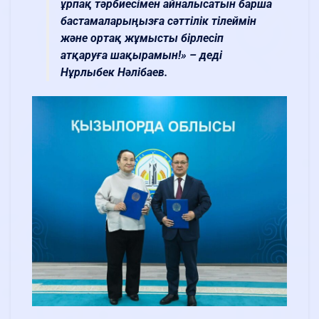
ұрпақ тәрбиесімен айналысатын барша
бастамаларыңызға сәттілік тілеймін
және ортақ жұмысты бірлесіп
атқаруға шақырамын!» – деді
Нұрлыбек Нәлібаев.