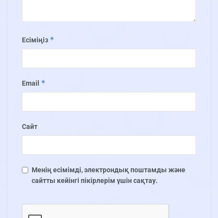
*
Есіміңіз
*
Email
Сайт
Менің есімімді, электрондық поштамды және
сайтты кейінгі пікірлерім үшін сақтау.