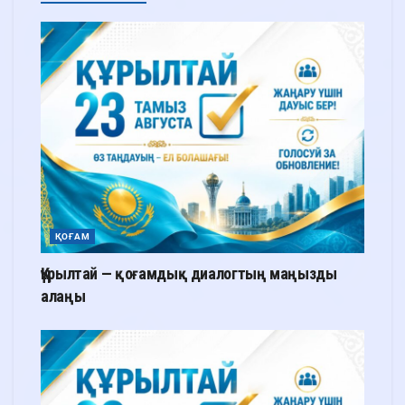
ҚОҒАМ
Құрылтай — қоғамдық диалогтың маңызды
алаңы