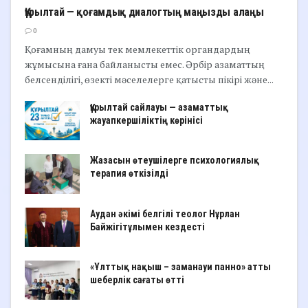
Құрылтай — қоғамдық диалогтың маңызды алаңы
0
Қоғамның дамуы тек мемлекеттік органдардың
жұмысына ғана байланысты емес. Әрбір азаматтың
белсенділігі, өзекті мәселелерге қатысты пікірі және...
Құрылтай сайлауы — азаматтық
жауапкершіліктің көрінісі
Жазасын өтеушілерге психологиялық
терапия өткізілді
Аудан әкімі белгілі теолог Нұрлан
Байжігітұлымен кездесті
«Ұлттық нақыш – заманауи панно» атты
шеберлік сағаты өтті