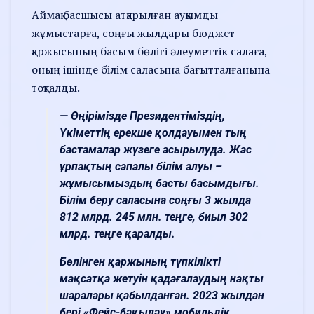
Аймақ басшысы атқарылған ауқымды
жұмыстарға, соңғы жылдары бюджет
қаржысының басым бөлігі әлеуметтік салаға,
оның ішінде білім саласына бағытталғанына
тоқталды.
— Өңірімізде Президентіміздің,
Үкіметтің ерекше қолдауымен тың
бастамалар жүзеге асырылуда. Жас
ұрпақтың сапалы білім алуы –
жұмысымыздың басты басымдығы.
Білім беру саласына соңғы 3 жылда
812 млрд. 245 млн. теңге, биыл 302
млрд. теңге қаралды.
Бөлінген қаржының түпкілікті
мақсатқа жетуін қадағалаудың нақты
шаралары қабылданған. 2023 жылдан
бері «Фейс-бақылау» мобильдік