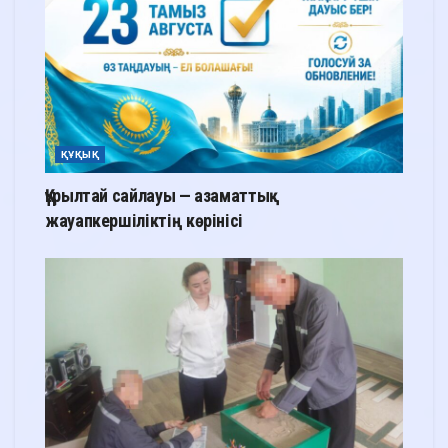
ҚҰҚЫҚ
Құрылтай сайлауы — азаматтық
жауапкершіліктің көрінісі