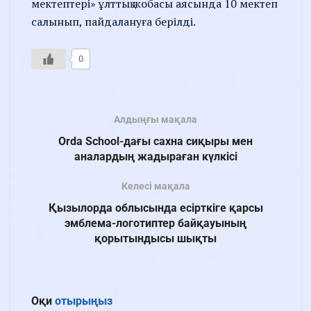
мектептері» ұлттық жобасы аясында 10 мектеп
салынып, пайдалануға берілді.
0
Алдыңғы мақала
Orda School-дағы сахна сиқыры мен
аналардың жадыраған күлкісі
Келесі мақала
Қызылорда облысында есірткіге қарсы
эмблема-логотиптер байқауының
қорытындысы шықты
Оқи
отырыңыз