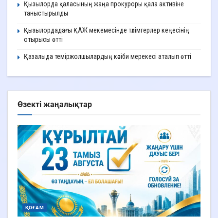
Қызылорда қаласының жаңа прокуроры қала активіне
таныстырылды
Қызылордадағы ҚАЖ мекемесінде тәлімгерлер кеңесінің
отырысы өтті
Қазалыда теміржолшылардың кәсіби мерекесі аталып өтті
Өзекті жаңалықтар
ҚОҒАМ