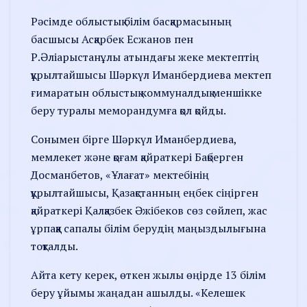
Рәсімде облыстық білім басқармасының
басшысы Асқарбек Есжанов пен
Р.Әліарыстанұлы атындағы жеке мектептің
құрылтайшысы Шәркүл Иманбердиева мектеп
ғимаратын облыстық коммуналдық меншікке
беру туралы меморандумға қол қойды.
Сонымен бірге Шәркүл Иманбердиева,
мемлекет және қоғам қайраткері Бақберген
Досманбетов, «Ұлағат» мектебінің
құрылтайшысы, Қазақстанның еңбек сіңірген
қайраткері Қалқазбек Әжібеков сөз сөйлеп, жас
ұрпаққа сапалы білім берудің маңыздылығына
тоқталды.
Айта кету керек, өткен жылы өңірде 13 білім
беру ұйымы жаңадан ашылды. «Келешек