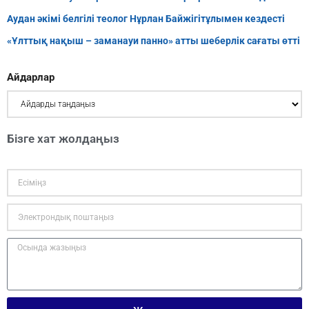
Аудан әкімі белгілі теолог Нұрлан Байжігітұлымен кездесті
«Ұлттық нақыш – заманауи панно» атты шеберлік сағаты өтті
Айдарлар
Бізге хат жолдаңыз