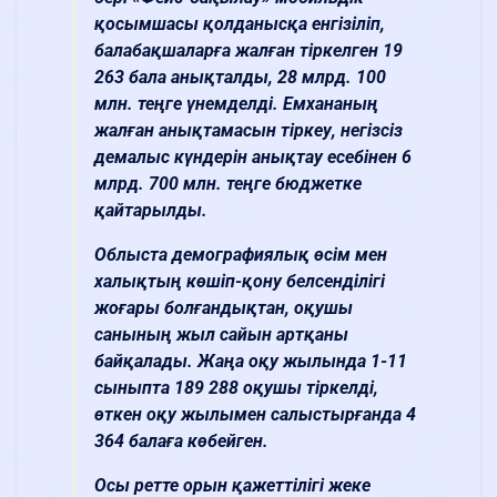
қосымшасы қолданысқа енгізіліп,
балабақшаларға жалған тіркелген 19
263 бала анықталды, 28 млрд. 100
млн. теңге үнемделді. Емхананың
жалған анықтамасын тіркеу, негізсіз
демалыс күндерін анықтау есебінен 6
млрд. 700 млн. теңге бюджетке
қайтарылды.
Облыста демографиялық өсім мен
халықтың көшіп-қону белсенділігі
жоғары болғандықтан, оқушы
санының жыл сайын артқаны
байқалады. Жаңа оқу жылында 1-11
сыныпта 189 288 оқушы тіркелді,
өткен оқу жылымен салыстырғанда 4
364 балаға көбейген.
Осы ретте орын қажеттілігі жеке