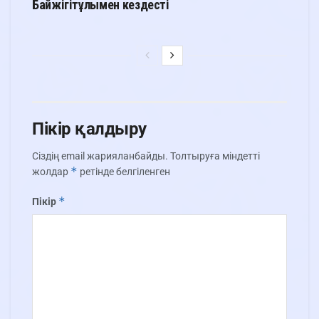
Байжігітұлымен кездесті
Пікір қалдыру
Сіздің email жарияланбайды.
Толтыруға міндетті
*
жолдар
ретінде белгіленген
*
Пікір