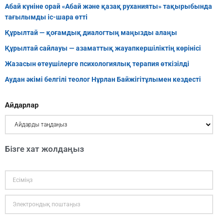
Абай күніне орай «Абай және қазақ руханияты» тақырыбында
тағылымды іс-шара өтті
Құрылтай — қоғамдық диалогтың маңызды алаңы
Құрылтай сайлауы — азаматтық жауапкершіліктің көрінісі
Жазасын өтеушілерге психологиялық терапия өткізілді
Аудан әкімі белгілі теолог Нұрлан Байжігітұлымен кездесті
Айдарлар
Бізге хат жолдаңыз