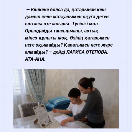
— Кішкене болса да, қатарынан кеш
дамып келе жатқанымен оқуға деген
ынтасы өте жоғары. Түсінігі мол.
Орындайды тапсырманы, артық
мінез-құлығы жоқ. Өзінің қатарымен
неге оқымайды? Қаратымен неге жүре
алмайды? – дейді ЛАРИСА ӨТЕП
ОВА,
АТА-АНА
.