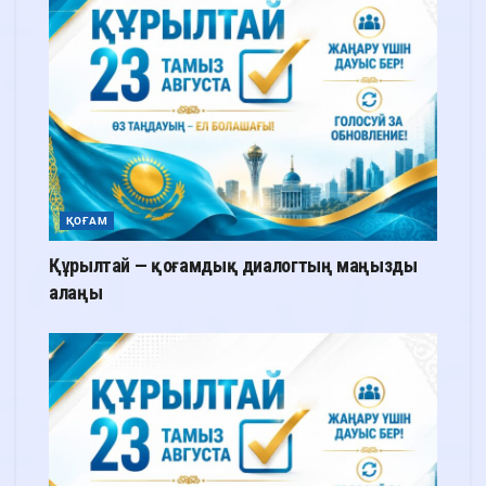
ҚОҒАМ
Құрылтай — қоғамдық диалогтың маңызды
алаңы