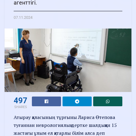
агенттігі.
07.11.2024
497
SHARES
Атырау қаласының тұрғыны Лариса Өтепова
туғаннан неврологиялық дертке шалдыққан 15
жастағы ұлым ел қатарлы білім алса деп