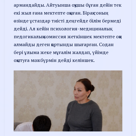
армандайды. Айтуынша оқушы бұған дейін тек
екі жыл ғана мектепте оқыған. Бірақ соның
өзінде ұстаздар тиісті деңгейде білім бермеді
дейді. Ал кейін психология-медициналық
педогикалық комиссия жеткіншек мектепте оқи
алмайды деген қортынды шығарған. Содан
бері ұлыма жеке мұғалім жалдап, үйімде
оқытуға мәжбүрмін дейді келіншек.