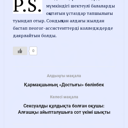
P.S.
мүмкіндігі шектеулі балаларды
оқытатын ұстаздар тапшылығы
туындап отыр. Сондықтан алдағы жылдан
бастап пеогог-ассистенттерді колледждерде
даярлайтын болды.
0
Алдыңғы мақала
Қармақшының «Достығы» бөлінбек
Келесі мақала
Сексуалды құлдықта болған оқушы:
Алғашқы айыпталушыға сот үкімі шықты