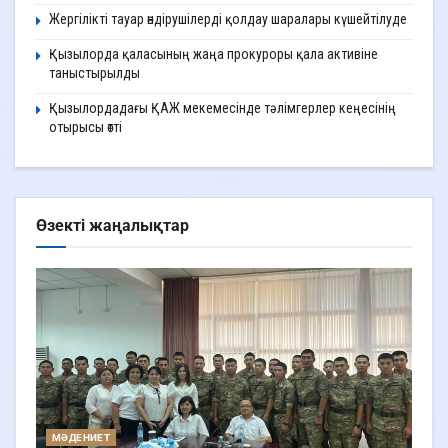
Жергілікті тауар өндірушілерді қолдау шаралары күшейтілуде
Қызылорда қаласының жаңа прокуроры қала активіне
таныстырылды
Қызылордадағы ҚАЖ мекемесінде тәлімгерлер кеңесінің
отырысы өтті
Өзекті жаңалықтар
МӘДЕНИЕТ