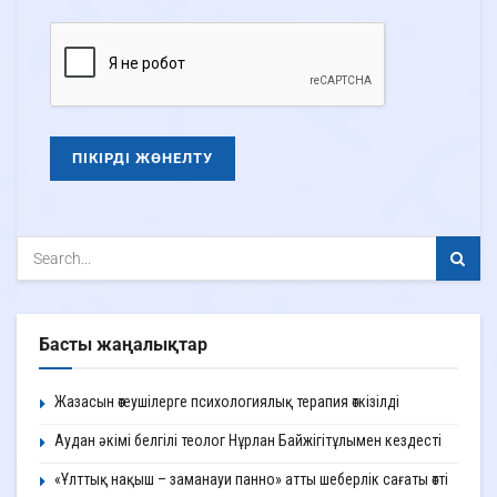
Басты жаңалықтар
Жазасын өтеушілерге психологиялық терапия өткізілді
Аудан әкімі белгілі теолог Нұрлан Байжігітұлымен кездесті
«Ұлттық нақыш – заманауи панно» атты шеберлік сағаты өтті