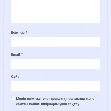
*
Есіміңіз
*
Email
Сайт
Менің есімімді, электрондық поштамды және
сайтты кейінгі пікірлерім үшін сақтау.