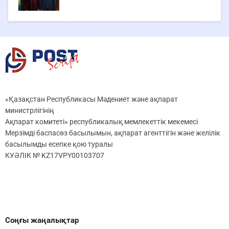
«Қазақстан Республикасы Мәдениет және ақпарат
министрлігінің
Ақпарат комитеті» республикалық мемлекеттік мекемесі
Мерзімді баспасөз басылымын, ақпарат агенттігін және желілік
басылымды есепке қою туралы
КУӘЛІК № KZ17VPY00103707
Соңғы жаңалықтар