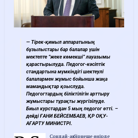
— Тірек-қимыл аппаратының
бұзылыстары бар балалар үшін
мектепте “жеке көмекші” лауазымы
қарастырылуда. Педогог-кәсіптік
стандартына мүмкіндігі шектеулі
балалармен жұмыс бойынша жаңа
мамандықтар қоыслуда.
Педогогтардың біліктілігін арттыру
жұмыстары тұрақты жүргізілуде.
Биыл курстардан 5 мың педогог өтті. –
дейді ҒАНИ БЕЙСЕМБАЕВ, ҚР ОҚУ-
АҒАРТУ МИНИСТРІ.
Сондай-ақ бірнеше өңірде