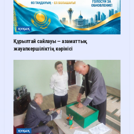
ҚҰҚЫҚ
Құрылтай сайлауы — азаматтық
жауапкершіліктің көрінісі
ҚҰҚЫҚ