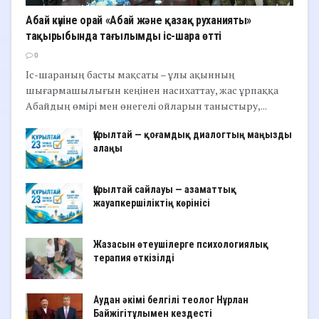
Абай күніне орай «Абай және қазақ руханияты»
тақырыбында тағылымды іс-шара өтті
0
Іс-шараның басты мақсаты – ұлы ақынның
шығармашылығын кеңінен насихаттау, жас ұрпаққа
Абайдың өмірі мен өнегелі ойларын таныстыру,...
Құрылтай — қоғамдық диалогтың маңызды
алаңы
Құрылтай сайлауы — азаматтық
жауапкершіліктің көрінісі
Жазасын өтеушілерге психологиялық
терапия өткізілді
Аудан әкімі белгілі теолог Нұрлан
Байжігітұлымен кездесті