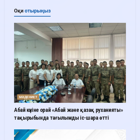
Оқи
отырыңыз
МӘДЕНИЕТ
Абай күніне орай «Абай және қазақ руханияты»
тақырыбында тағылымды іс-шара өтті