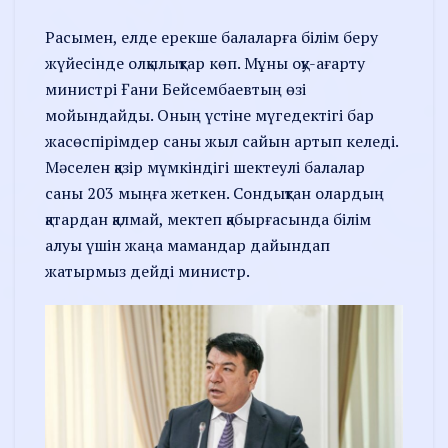
Расымен, елде ерекше балаларға білім беру
жүйесінде олқылықтар көп. Мұны оқу-ағарту
министрі Ғани Бейсембаевтың өзі
мойындайды. Оның үстіне мүгедектігі бар
жасөспірімдер саны жыл сайын артып келеді.
Мәселен қазір мүмкіндігі шектеулі балалар
саны 203 мыңға жеткен. Сондықтан олардың
қатардан қалмай, мектеп қабырғасында білім
алуы үшін жаңа мамандар дайындап
жатырмыз дейді министр.