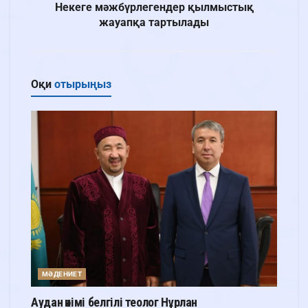
Некеге мәжбүрлегендер қылмыстық
жауапқа тартылады
Оқи
отырыңыз
МӘДЕНИЕТ
Аудан әкімі белгілі теолог Нұрлан