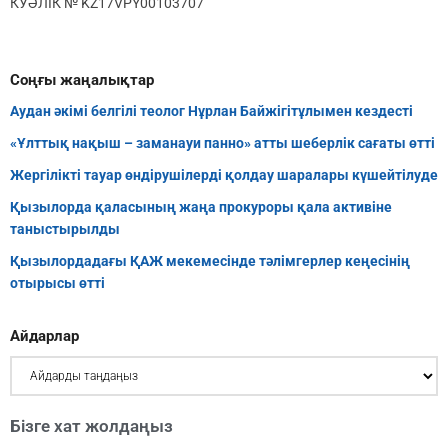
КУӘЛІК № KZ17VPY00103707
Соңғы жаңалықтар
Аудан әкімі белгілі теолог Нұрлан Байжігітұлымен кездесті
«Ұлттық нақыш – заманауи панно» атты шеберлік сағаты өтті
Жергілікті тауар өндірушілерді қолдау шаралары күшейтілуде
Қызылорда қаласының жаңа прокуроры қала активіне
таныстырылды
Қызылордадағы ҚАЖ мекемесінде тәлімгерлер кеңесінің
отырысы өтті
Айдарлар
Бізге хат жолдаңыз