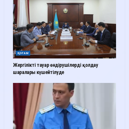
ҚОҒАМ
Жергілікті тауар өндірушілерді қолдау
шаралары күшейтілуде