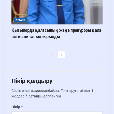
ҚҰҚЫҚ
Қызылорда қаласының жаңа прокуроры қала
активіне таныстырылды
Пікір қалдыру
Сіздің email жарияланбайды.
Толтыруға міндетті
*
жолдар
ретінде белгіленген
*
Пікір