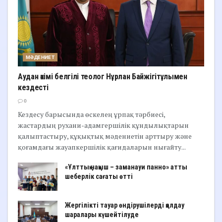
МӘДЕНИЕТ
Аудан әкімі белгілі теолог Нұрлан Байжігітұлымен
кездесті
0
Кездесу барысында өскелең ұрпақ тәрбиесі,
жастардың рухани-адамгершілік құндылықтарын
қалыптастыру, құқықтық мәдениетін арттыру және
қоғамдағы жауапкершілік қағидаларын нығайту...
«Ұлттық нақыш – заманауи панно» атты
шеберлік сағаты өтті
Жергілікті тауар өндірушілерді қолдау
шаралары күшейтілуде