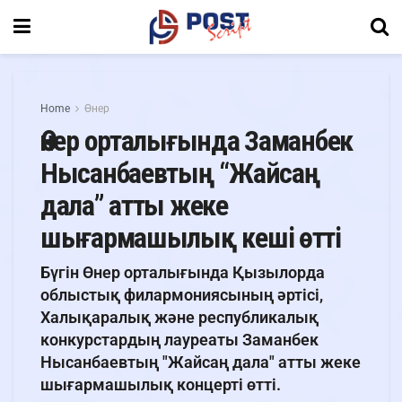
Home
Өнер
Өнер орталығында Заманбек
Нысанбаевтың “Жайсаң
дала” атты жеке
шығармашылық кеші өтті
Бүгін Өнер орталығында Қызылорда
облыстық филармониясының әртісі,
Халықаралық және республикалық
конкурстардың лауреаты Заманбек
Нысанбаевтың "Жайсаң дала" атты жеке
шығармашылық концерті өтті.