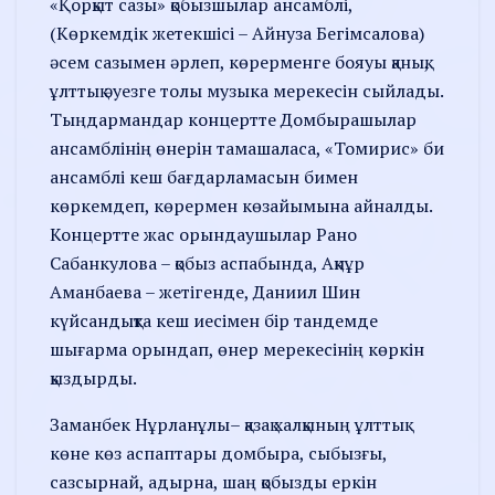
«Қорқыт сазы» қобызшылар ансамблі,
(Көркемдік жетекшісі – Айнуза Бегімсалова)
әсем сазымен әрлеп, көрерменге бояуы қанық,
ұлттық әуезге толы музыка мерекесін сыйлады.
Тыңдармандар концертте Домбырашылар
ансамблінің өнерін тамашаласа, «Томирис» би
ансамблі кеш бағдарламасын бимен
көркемдеп, көрермен көзайымына айналды.
Концертте жас орындаушылар Рано
Сабанкулова – қобыз аспабында, Ақнұр
Аманбаева – жетігенде, Даниил Шин
күйсандықта кеш иесімен бір тандемде
шығарма орындап, өнер мерекесінің көркін
қыздырды.
Заманбек Нұрланұлы– қазақ халқының ұлттық
көне көз аспаптары домбыра, сыбызғы,
сазсырнай, адырна, шаң қобызды еркін