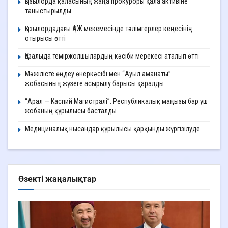
Қызылорда қаласының жаңа прокуроры қала активіне
таныстырылды
Қызылордадағы ҚАЖ мекемесінде тәлімгерлер кеңесінің
отырысы өтті
Қазалыда теміржолшылардың кәсіби мерекесі аталып өтті
Мәжілісте өңдеу өнеркәсібі мен “Ауыл аманаты”
жобасының жүзеге асырылу барысы қаралды
“Арал — Каспий Магистралі”: Республикалық маңызы бар үш
жобаның құрылысы басталды
Медициналық нысандар құрылысы қарқынды жүргізілуде
Өзекті жаңалықтар