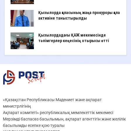
Қызылорда қаласының жаңа прокуроры қала
активіне таныстырылды
Қызылордадағы ҚАЖ мекемесінде
тәлімгерлер кеңесінің отырысы өтті
«Қазақстан Республикасы Мәдениет және ақпарат
министрлігінің
Ақпарат комитеті» республикалық мемлекеттік мекемесі
Мерзімді баспасөз басылымын, ақпарат агенттігін және желілік
басылымды есепке қою туралы