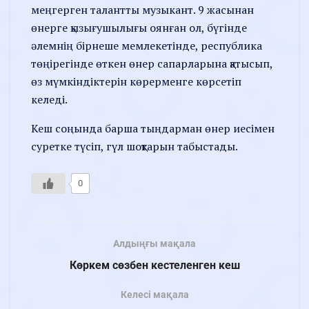
меңгерген талантты музыкант. 9 жасынан
өнерге қызығушылығы оянған ол, бүгінде
әлемнің бірнеше мемлекетінде, республика
төңірегінде өткен өнер сапарларына қатысып,
өз мүмкіндіктерін көрерменге көрсетіп
келеді.
Кеш соңында барша тыңдарман өнер иесімен
суретке түсіп, гүл шоқтарын табыстады.
0
Алдыңғы мақала
Көркем сөзбен кестеленген кеш
Келесі мақала