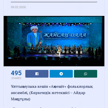
09.02.2026
495
SHARES
Ұлттық музыка кешін️ «Ақмешіт» фольклорлық
ансамблі, (Көркемдік жетекшісі – Айдар
Мақсұтұлы)