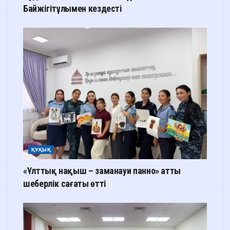
Байжігітұлымен кездесті
ҚҰҚЫҚ
«Ұлттық нақыш – заманауи панно» атты
шеберлік сағаты өтті